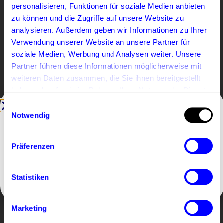
également des subventions pour les transports
personalisieren, Funktionen für soziale Medien anbieten
en commun, l’Urban Sports Club, ou ton déjeuner.
zu können und die Zugriffe auf unsere Website zu
analysieren. Außerdem geben wir Informationen zu Ihrer
Verwendung unserer Website an unsere Partner für
hi Nouveau Job
soziale Medien, Werbung und Analysen weiter. Unsere
Partner führen diese Informationen möglicherweise mit
Nous recherchons toujours des
weiteren Daten zusammen, die Sie ihnen bereitgestellt
talents ! Tu n'as pas trouvé de
haben oder die sie im Rahmen Ihrer Nutzung der Dienste
poste qui te convienne ? Peut-
gesammelt haben.
Einwilligungsauswahl
être pouvons-nous encore te
Notwendig
We detected that your language is
trouver une place.
ENGLISH
Präferenzen
Open the English
Continuer en
version
Français
Statistiken
VOIR TOUS LES POSTES OUVERTS
Marketing