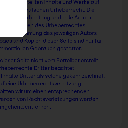
treiber erstellten Inhalte und Werke auf
egen dem deutschen Urheberrecht. Die
beitung, Verbreitung und jede Art der
 der Grenzen des Urheberrechtes
ichen Zustimmung des jeweiligen Autors
oads und Kopien dieser Seite sind nur für
ommerziellen Gebrauch gestattet.
dieser Seite nicht vom Betreiber erstellt
heberrechte Dritter beachtet.
nhalte Dritter als solche gekennzeichnet.
auf eine Urheberrechtsverletzung
itten wir um einen entsprechenden
werden von Rechtsverletzungen werden
 umgehend entfernen.