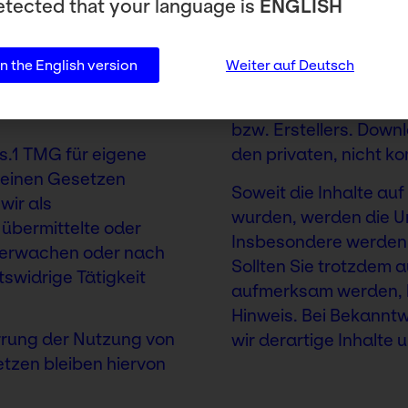
tected that your language is
ENGLISH
Die durch die Seitenbe
men.
diesen Seiten unterli
Vervielfältigung, Bear
 the English version
Weiter auf Deutsch
Verwertung außerhalb
bedürfen der schriftl
bzw. Erstellers. Downl
s.1 TMG für eigene
den privaten, nicht k
meinen Gesetzen
Soweit die Inhalte auf 
wir als
wurden, werden die Ur
 übermittelte oder
Insbesondere werden I
berwachen oder nach
Sollten Sie trotzdem 
swidrige Tätigkeit
aufmerksam werden, b
Hinweis. Bei Bekannt
rrung der Nutzung von
wir derartige Inhalte
tzen bleiben hiervon