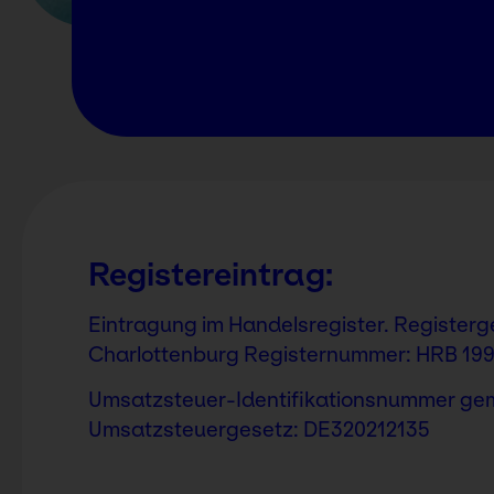
Registereintrag
:
Eintragung im Handelsregister. Registerge
Charlottenburg Registernummer: HRB 199
Umsatzsteuer-Identifikationsnummer ge
Umsatzsteuergesetz: DE320212135