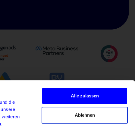
Alle zulassen
und die
(C) 2026
 unsere
Ablehnen
t weiteren
n.