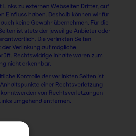
 Links zu externen Webseiten Dritter, auf
en Einfluss haben. Deshalb können wir für
e auch keine Gewähr übernehmen. Für die
Seiten ist stets der jeweilige Anbieter oder
erantwortlich. Die verlinkten Seiten
 der Verlinkung auf mögliche
rüft. Rechtswidrige Inhalte waren zum
ung nicht erkennbar.
liche Kontrolle der verlinkten Seiten ist
 Anhaltspunkte einer Rechtsverletzung
Bekanntwerden von Rechtsverletzungen
 Links umgehend entfernen.