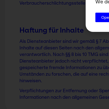
We de
Verbraucherschlichtungsstelle teilzuneh
Open
Haftung für Inhalte
Als Diensteanbieter sind wir gemäß § 7 Ab
Inhalte auf diesen Seiten nach den allge
verantwortlich. Nach §§ 8 bis 10 TMG sind 
Diensteanbieter jedoch nicht verpflichtet,
gespeicherte fremde Informationen zu ü
Umständen zu forschen, die auf eine recht
hinweisen.
Verpflichtungen zur Entfernung oder Spe
Informationen nach den allgemeinen Gese