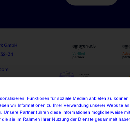
rk GmbH
 32-34
.com
onalisieren, Funktionen für soziale Medien anbieten zu können 
TikTok
Karriere
Impressum
Datenschutz
AGB
eben wir Informationen zu Ihrer Verwendung unserer Website an
r. Unsere Partner führen diese Informationen möglicherweise mi
er die sie im Rahmen Ihrer Nutzung der Dienste gesammelt habe