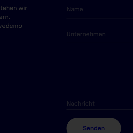
stehen wir
ern.
Livedemo
Senden