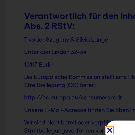
Verantwortlich für den Inh
Abs. 2 RStV:
Tivadar Szegeny & Silvia Lange
Unter den Linden 32-34
10117 Berlin
Die Europäische Kommission stellt eine Pl
Streitbeilegung (OS) bereit:
http://ec.europa.eu/consumers/odr
Unsere E-Mail-Adresse finden Sie oben i
Wir sind nicht bereit oder verpflichtet, an
Streitbeilegungsverfahren vor einer