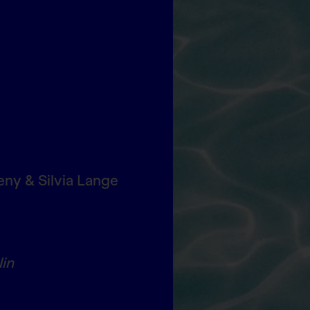
ny & Silvia Lange
lin