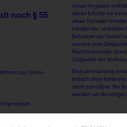
Unser Angebot enthält
alt nach § 55
deren Inhalte wir kein
diese fremden Inhalt
Inhalte der verlinkten 
Betreiber der Seiten v
wurden zum Zeitpunkt
Rechtsverstöße überp
Zeitpunkt der Verlink
Eine permanente inhalt
attform zur Online-
jedoch ohne konkrete
nicht zumutbar. Bei 
werden wir derartige
m Impressum.
Urheberrecht