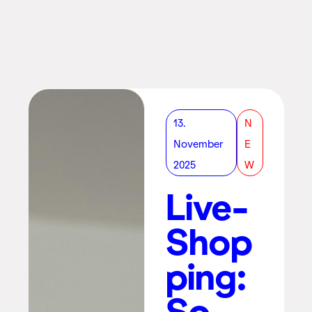
13.
N
November
E
2025
W
Live-
Shop
ping:
So