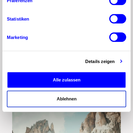
Content-Creator, die durch das
Präferenzen
Teilen ihres Alltags auf Social
Media Millionen von Followern
Statistiken
erreichen. Sie kombinieren
persönliche Einblicke mit
Marketing
Produktempfehlungen und
verdienen durch Kooperationen
Details zeigen
mit Marken Geld….
WEITERLESEN
Alle zulassen
Ablehnen