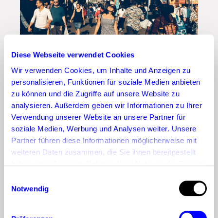
Diese Webseite verwendet Cookies
Wir verwenden Cookies, um Inhalte und Anzeigen zu
personalisieren, Funktionen für soziale Medien anbieten
zu können und die Zugriffe auf unsere Website zu
5. September 2025
analysieren. Außerdem geben wir Informationen zu Ihrer
Verwendung unserer Website an unsere Partner für
Lifestyle Influencer:
soziale Medien, Werbung und Analysen weiter. Unsere
Was machen sie und
Partner führen diese Informationen möglicherweise mit
wer sind unsere Top 10
weiteren Daten zusammen, die Sie ihnen bereitgestellt
der deutschen
haben oder die sie im Rahmen Ihrer Nutzung der Dienste
gesammelt haben.
Lifestyle Blogger?
Einwilligungsauswahl
Notwendig
Lifestyle Influencer sind