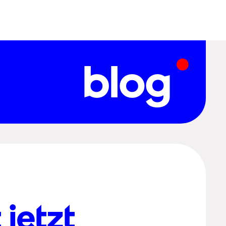
blog
 jetzt