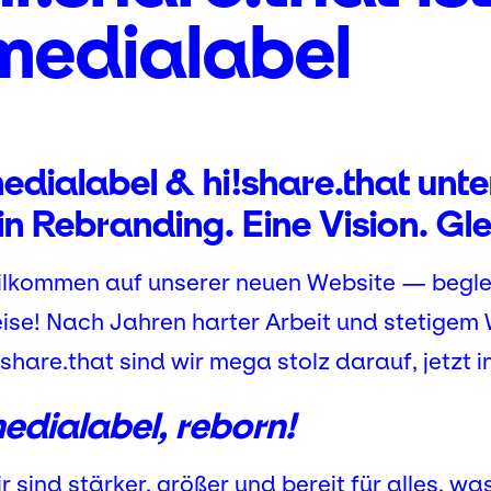
medialabel
edialabel & hi!share.that unt
in Rebranding. Eine Vision. Glei
lkommen auf unserer neuen Website — beglei
ise! Nach Jahren harter Arbeit und stetige
!share.that sind wir mega stolz darauf, jetzt i
edialabel, reborn
!
r sind stärker, größer und bereit für alles, wa