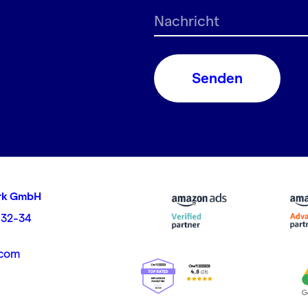
Senden
rk GmbH
 32-34
.com