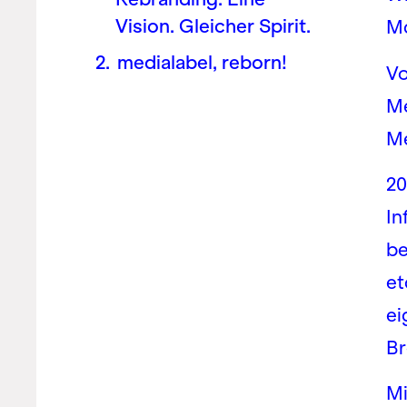
Vision. Gleicher Spirit.
Ma
medialabel, reborn!
Vo
Me
Me
20
In
be
et
ei
Br
Mi