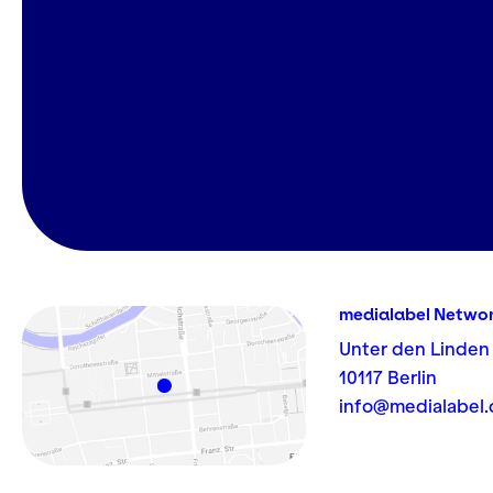
medialabel Netwo
Unter den Linden
10117 Berlin
info@medialabel