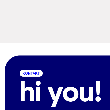
KONTAKT
hi you!