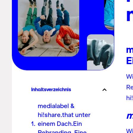
m
E
Wi
Re
Inhaltsverzeichnis
hi
medialabel &
m
hi!share.that unter
einem Dach.Ein
Wi
Rebranding. Eine