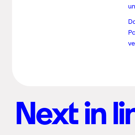
un
Da
Pa
ve
Next in li