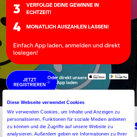
3
VERFOLGE DEINE GEWINNE IN
ECHTZEIT!
4
MONATLICH AUSZAHLEN LASSEN!
Einfach App laden, anmelden und direkt
loslegen!
Oder direkt unsere
JETZT
App laden
REGISTRIEREN
Diese Webseite verwendet Cookies
UNSERE KAMPAGNEN
Wir verwenden Cookies, um Inhalte und Anzeigen zu
personalisieren, Funktionen für soziale Medien anbieten
zu können und die Zugriffe auf unsere Website zu
analysieren. Außerdem geben wir Informationen zu Ihrer