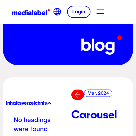
Login
blog
Mar. 2024
Inhaltsverzeichnis
Carousel
No headings
were found