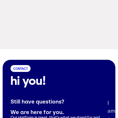
CONTACT
hi you!
Still have questions?
I
am
We are here for you.
Our platform is great, that’s what we stand for and