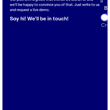
a
we’ll be happy to convince you of that. Just write to us
Br
and request a live demo.
Say hi! We'll be in touch!
Cre