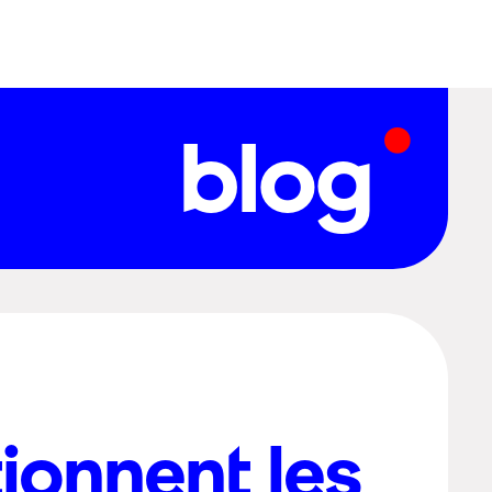
blog
onnent les