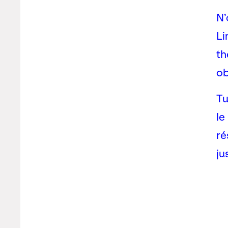
N’
Li
th
ob
Tu
le
ré
ju