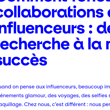
collaborations 
influenceurs : d
recherche à la
succès
and on pense aux influenceurs, beaucoup i
énements glamour, des voyages, des selfies st
quillage. Chez nous, c’est différent : nous p