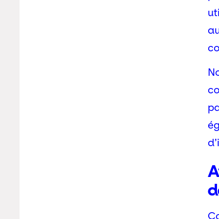
ut
au
co
No
co
pa
ég
d’
A
d
Co