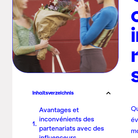
Inhaltsverzeichnis
Qu
Avantages et
inconvénients des
év
partenariats avec des
ma
influenceurs