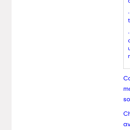
Co
mo
so
C
av