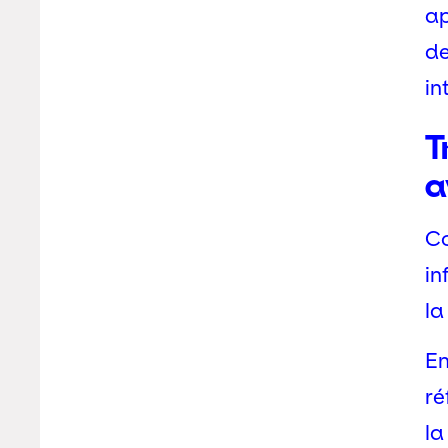
ap
de
in
T
a
Co
in
l
En
ré
la