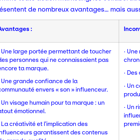
ésentent de nombreux avantages… mais aussi
Avantages :
Incon
· Une large portée permettant de toucher
· Une
des personnes qui ne connaissaient pas
chron
encore ta marque.
· Des
· Une grande confiance de la
· Un c
communauté envers « son » influenceur.
produi
· Un visage humain pour ta marque : un
· Un 
atout émotionnel.
influe
· La créativité et l’implication des
premi
influenceurs garantissent des contenus