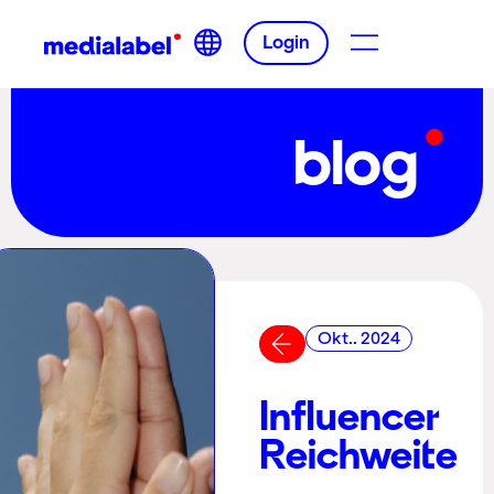
Login
blog
Okt.. 2024
Influencer
Reichweite
–