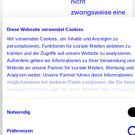
nicht
zwangsweise eine
hohe
Diese Webseite verwendet Cookies
Engagement-
Wir verwenden Cookies, um Inhalte und Anzeigen zu
Rate oder eine
personalisieren, Funktionen für soziale Medien anbieten zu
können und die Zugriffe auf unsere Website zu analysieren.
relevante
Außerdem geben wir Informationen zu Ihrer Verwendung uns
Zielgruppe auf.
Website an unsere Partner für soziale Medien, Werbung und
Analysen weiter. Unsere Partner führen diese Informationen
Niedrige
möglicherweise mit weiteren Daten zusammen, die Sie ihne
Reichweiten und
bereitgestellt haben oder die sie im Rahmen Ihrer Nutzung d
Dienste gesammelt haben.
Followerzahlen
Einwilligungsauswahl
der
Notwendig
Multiplikatoren
können den
Präferenzen