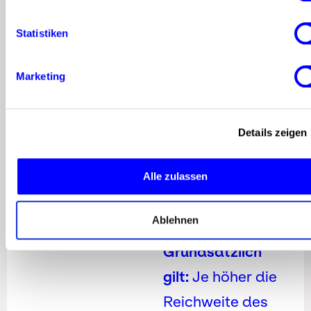
Vorteil haben, eine
Statistiken
engagierte und
zielgerichtete
Marketing
Anhängerschaft
anzusprechen,
Details zeigen
sodass keine
hohen
Alle zulassen
Streuverluste zu
erwarten sind.
Ablehnen
Grundsätzlich
gilt:
Je höher die
Reichweite des